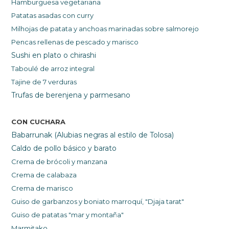
Hamburguesa vegetariana
Patatas asadas con curry
Milhojas de patata y anchoas marinadas sobre salmorejo
Pencas rellenas de pescado y marisco
Sushi en plato o chirashi
Taboulé de arroz i
ntegral
Tajine de 7 verduras
Trufas de berenjena y parmesano
CON CUCHARA
Babarrunak (Alubias negras al estilo de Tolosa)
Caldo de pollo básico y barato
Crema de brócoli y manzana
Crema de calabaza
Crema de marisco
Guiso de garbanzos y b
oniato marroquí,
"Djaja tarat"
Guiso de patatas "mar y montaña"
Marmitako