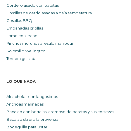
Cordero asado con patatas
Costillas
de cerdo
asadas a baja temperatura
Costillas BBQ
Empanadas criollas
Lomo con leche
Pinchos morunos al estilo marroquí
Solomillo Wellington
Ternera guisada
LO QUE NADA
Alcachofas con langostinos
A
nchoas marinadas
Bacalao con borrajas, cremoso de patatas y sus cortezas
Bacalao skrei a la provenzal
Bodeguilla para untar