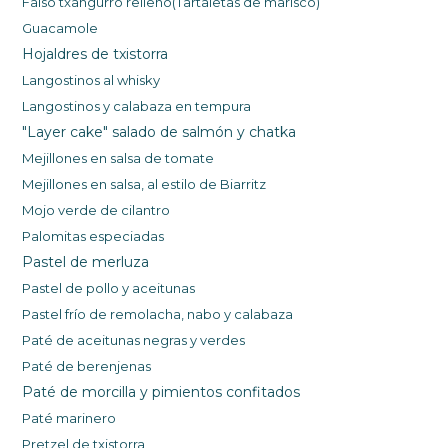
Falso txangurro relleno(Tartaletas de marisco)
Guacam
ole
Hojaldres de txistorra
Langostinos al whisky
Langostinos y calabaza en tempura
"Layer cake" salado de salmón y chatka
Mejillones en salsa de tomate
Mejillones en
salsa
, al es
tilo de Biarritz
Moj
o verd
e de cilantro
Palomitas especiadas
Pastel de merluza
Pastel de pollo y aceitunas
Pastel frío de remolacha, nabo y calabaza
Paté de aceitunas negras y verdes
Paté de berenjenas
Paté de morcilla y pimientos confitados
Paté marinero
Pretzel de txistorra