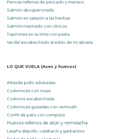
Pencas rellenas de pescado y marisco
Salmón aboqueronado
Salmón en salazó
n a las hierbas
Salmón marinado con cítricos
Txipirones en su tinta con pasta.
Verdel escabechad
o a
l estilo de mi abuela
LO QUE VUELA (Aves y huevos)
Alitasde pollo adobadas
Codornices con rosas
C
odorniz escabechada
Codornices guisadas con vemouth
Confit de pato con compota
Huevos rellenos de atún y remolacha
Lasaña depollo, calabacín y garbanzos