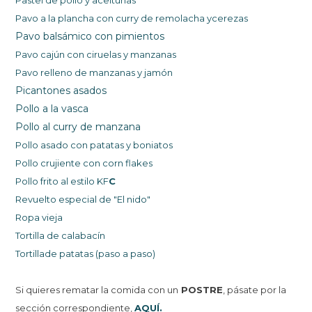
Pastel de pollo y aceitunas
Pavo a la plancha con curry de remolacha ycerezas
Pavo balsámico con pimientos
Pavo cajún con ciruelas y manzanas
Pavo relleno
de manzanas y jamón
Picantones asados
Pollo a la vasca
Pollo al curry de manzana
Pollo asado con patatas y boniatos
Pollo crujiente con corn flakes
Pollo frito al estilo KF
C
Revuelto especial de "El ni
do"
Ropa vieja
Tortilla de calabacín
Tortillade patatas (paso a paso)
Si quieres rematar la comida con un
POSTRE
, pásate por la
sección correspondiente,
AQUÍ.