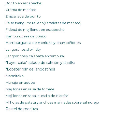
Bonito en escabeche
Crema de marisco
Empanada de bonito
Falso txangurro relleno(Tartaletas de marisco)
Fideuá de mejillones en escabeche
Hamburguesa d
e boni
to
Hamburguesa de merluza y champiñones
Langostinos al whisky
Langostinos y calabaza en tempura
"Layer cake" salado de salmón y chatka
"Lobster roll" de langostinos
Marmitako
Marrajo en adobo
Mejillones en salsa de tomate
Mejillones en
salsa
, al es
tilo de Biarritz
Milhojas de patata y anchoas marinadas sobre salmorejo
Pastel de merluza