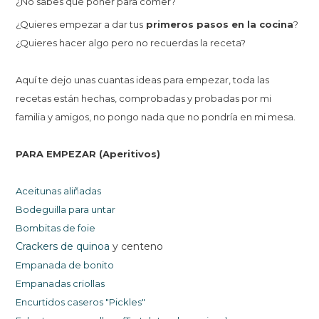
¿N
o sabes qu
é
poner para comer?
¿
Quieres empezar a dar tus
primeros
pasos en la cocina
?
¿Quieres hacer algo pero no recuerdas la receta?
Aquí te dejo unas cuantas ideas para empezar, toda las
recetas están hechas, comprobadas y probadas por mi
familia y amigos, no pongo nada que no pondría en mi mesa.
PARA EMPEZAR (Aperitivos)
Aceitunas aliñadas
Bodeguilla para untar
Bombitas de foie
Crackers de quinoa
y centeno
Empanada de bonito
Empanadas criollas
Encurtidos caseros "Pickles"