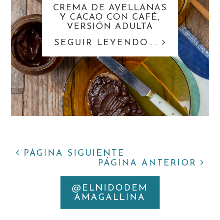
CREMA DE AVELLANAS
Y CACAO CON CAFÉ,
VERSIÓN ADULTA
SEGUIR LEYENDO....
PÁGINA SIGUIENTE
PÁGINA ANTERIOR
@ELNIDODEM
INSTAGRAM
AMAGALLINA