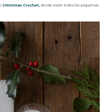
ro
CHristmas Crochet
,
donde están todos los esquemas