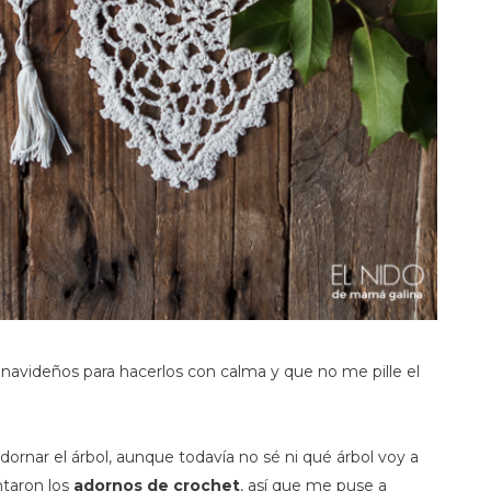
avideños para hacerlos con calma y que no me pille el
dornar el árbol, aunque todavía no sé ni qué árbol voy a
taron los
adornos de crochet
, así que me puse a