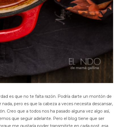
dad es que no te falta razón. Podría darte un montón de
r nada, pero es que la cabeza a veces necesita descansar,
sión. Creo que a todos nos ha pasado alguna vez algo así,
mos que seguir adelante. Pero el blog tiene que ser
orque me gustaría poder transmitirte en cada post, esa