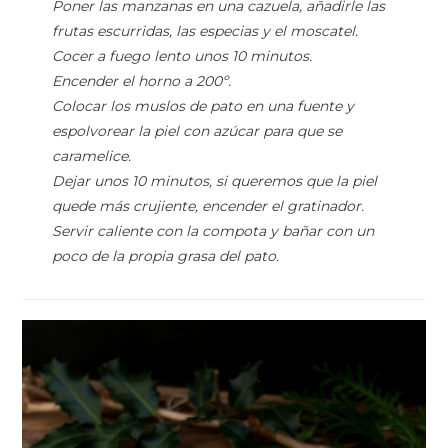
Poner las manzanas en una cazuela, añadirle las
frutas escurridas, las especias y el moscatel.
Cocer a fuego lento unos 10 minutos.
Encender el horno a 200º.
Colocar los muslos de pato en una fuente y
espolvorear la piel con azúcar para que se
caramelice.
Dejar unos 10 minutos, si queremos que la piel
quede más crujiente, encender el gratinador.
Servir caliente con la compota y bañar con un
poco de la propia grasa del pato.