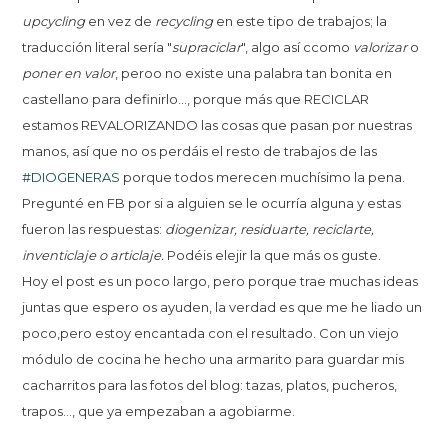
upcycling
en vez de
recycling
en este tipo de trabajos; la
traducción literal sería "
supraciclar
", algo así ccomo
valorizar
o
poner en valor
, peroo no existe una palabra tan bonita en
castellano para definirlo..., porque más que RECICLAR
estamos REVALORIZANDO las cosas que pasan por nuestras
manos, así que no os perdáis el resto de trabajos de las
#DIOGENERAS
porque todos merecen muchísimo la pena.
Pregunté en FB por si a alguien se le ocurría alguna y estas
fueron las respuestas:
diogenizar, residuarte, reciclarte,
inventiclaje o articlaje.
Podéis elejir la que más os guste.
Hoy el post es un poco largo, pero porque trae muchas ideas
juntas que espero os ayuden, la verdad es que me he liado un
poco,pero estoy encantada con el resultado. Con un viejo
módulo de cocina he hecho una armarito para guardar mis
cacharritos para las fotos del blog: tazas, platos, pucheros,
trapos…, que ya empezaban a agobiarme.