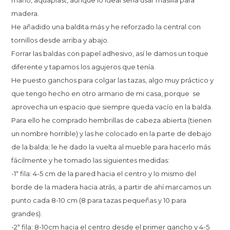
mano, aquaplast, aunque lo ideal sería usar masilla para
madera.
He añadido una baldita más y he reforzado la central con
tornillos desde arriba y abajo.
Forrar las baldas con papel adhesivo, así le damos un toque
diferente y tapamos los agujeros que tenía.
He puesto ganchos para colgar las tazas, algo muy práctico y
que tengo hecho en otro armario de mi casa, porque se
aprovecha un espacio que siempre queda vacío en la balda.
Para ello he comprado hembrillas de cabeza abierta (tienen
un nombre horrible) y las he colocado en la parte de debajo
de la balda; le he dado la vuelta al mueble para hacerlo más
fácilmente y he tomado las siguientes medidas:
-1ª fila: 4-5 cm de la pared hacia el centro y lo mismo del
borde de la madera hacia atrás, a partir de ahí marcamos un
punto cada 8-10 cm (8 para tazas pequeñas y 10 para
grandes).
-2ª fila: 8-10cm hacia el centro desde el primer gancho y 4-5