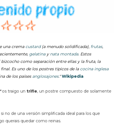
de una crema
custard
(a menudo solidificada),
frutas
,
recientemente,
gelatina
y
nata montada
. Estos
 bizcocho como separación entre ellas y la fruta, la
inal. Es uno de los postres típicos de la
cocina inglesa
na de los países
anglosajones
."
Wikipedia
"
os traigo un
trifle
, un postre compuesto de solamente
si no de una versión simplificada ideal para los que
go querais quedar como reinas.