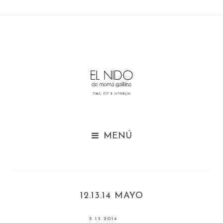

12.13.14 MAYO
5.13.2014