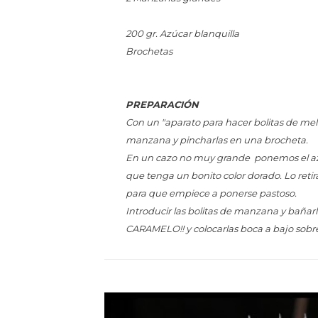
200 gr. Azúcar blanquilla
Brochetas
PREPARACIÓN
Con un "aparato para hacer bolitas de melón
manzana y pincharlas en una brocheta.
En un cazo no muy grande ponemos el az
que tenga un bonito color dorado. Lo reti
para que empiece a ponerse pastoso.
Introducir las bolitas de manzana y baña
CARAMELO!! y colocarlas boca a bajo sobre