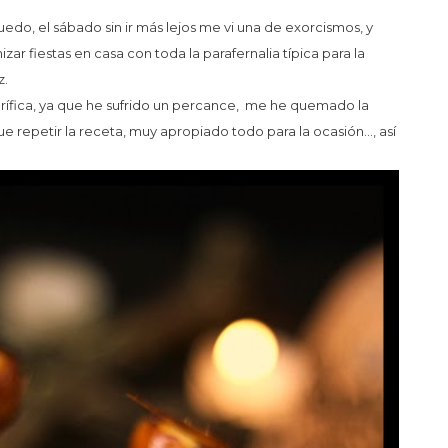
edo, el sábado sin ir más lejos me vi una de exorcismos, y
zar fiestas en casa con toda la parafernalia típica para la
z.
orífica, ya que he sufrido un percance, me he quemado la
e repetir la receta, muy apropiado todo para la ocasión…, así