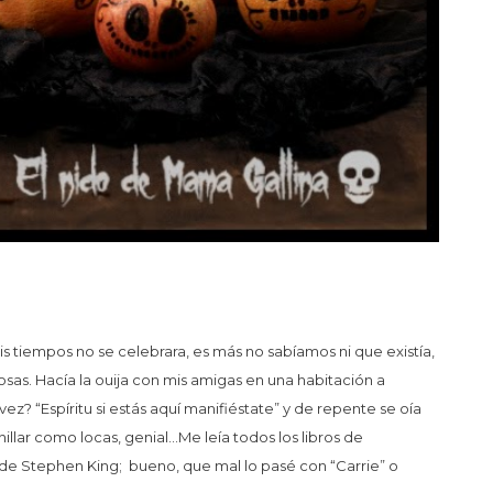
 tiempos no se celebrara, es más no sabíamos ni que existía,
sas. Hacía la ouija con mis amigas en una habitación a
ez? “Espíritu si estás aquí manifiéstate” y de repente se oía
illar como locas, genial…Me leía todos los libros de
s de Stephen King; bueno, que mal lo pasé con “Carrie” o