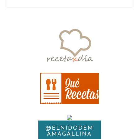
@ELNIDODEM
INSTAGRAM
AMAGALLINA