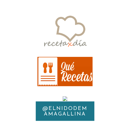
@ELNIDODEM
INSTAGRAM
AMAGALLINA