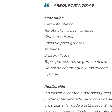
ÁRBOL PORTA JOYAS
Materiales
Cemento blanco
Tetrabricks vacíos y limpios
Cinta americana
Palos un poco gruesos
Tornillos
Destornillador
Topes protectores de goma o fieltro
Un bol de cristal, agua y una cuchara
Lija fina
Realización
Ir a pasear al campo a por palos y eleg
Cortar al tamaño adecuado con una sierr
unos días si la madera está fresca.
Si n
se caerá y quedará feo.
Hacer el molde 