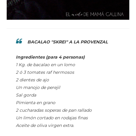
BACALAO "SKREI" A LA PROVENZAL
Ingredientes (para 4 personas)
1 Kg. de bacalao en un lomo
2 ó 3 tomates raf hermosos
2 dientes de ajo
Un manojo de perejil
Sal gorda
Pimienta en grano
2 cucharadas soperas de pan rallado
Un limón cortado en rodajas finas
Aceite de oliva virgen extra.