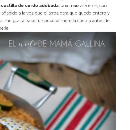
n
costilla de cerdo adobada
, una maravilla en sí, con
añadido a la vez que el arroz para que quede entero y
a, me gusta hacer un poco primero la costilla antes de
erla.