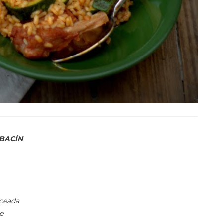
ABACÍN
oceada
e