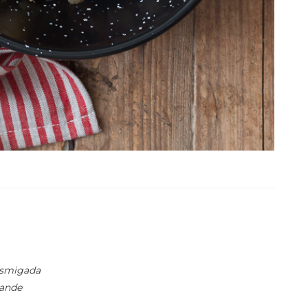
desmigada
rande