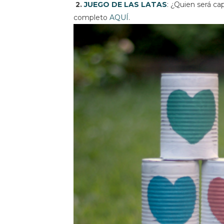
2.
JUEGO DE LAS LATAS
: ¿Quien será cap
completo
AQUÍ
.