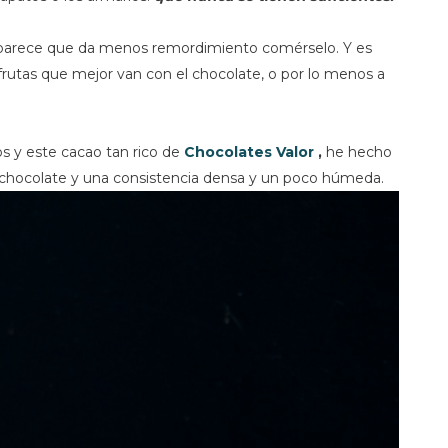
í parece que da menos remordimiento comérselo. Y es
s frutas que mejor van con el chocolate, o por lo menos a
s y este cacao tan rico de
Chocolates Valor
,
he hecho
a chocolate y una consistencia densa y un poco húmeda.