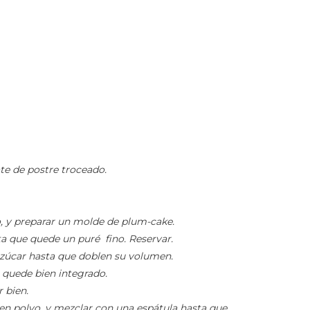
te de postre troceado.
o, y preparar un molde de plum-cake.
ta que quede un puré fino. Reservar.
 azúcar hasta que doblen su volumen.
 quede bien integrado.
 bien.
o en polvo, y mezclar con una espátula hasta que