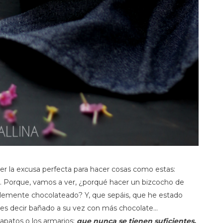
er la excusa perfecta para hacer cosas como estas:
. Porque, vamos a ver, ¿porqué hacer un bizcocho de
lemente chocolateado? Y, que sepáis, que he estado
 es decir bañado a su vez con más chocolate...
apatos o los armarios:
que nunca se tienen suficientes.