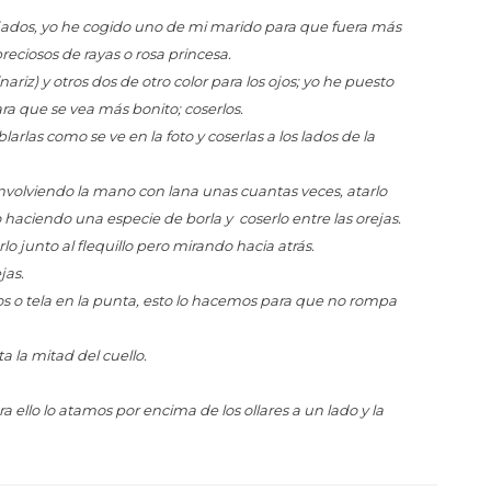
rejados, yo he cogido uno de mi marido para que fuera más
reciosos de rayas o rosa princesa.
nariz) y otros dos de otro color para los ojos; yo he puesto
a que se vea más bonito; coserlos.
larlas como se ve en la foto y coserlas a los lados de la
, envolviendo la mano con lana unas cuantas veces, atarlo
haciendo una especie de borla y coserlo entre las orejas.
lo junto al flequillo pero mirando hacia atrás.
ejas.
jos o tela en la punta, esto lo hacemos para que no rompa
ta la mitad del cuello.
a ello lo atamos por encima de los ollares a un lado y la