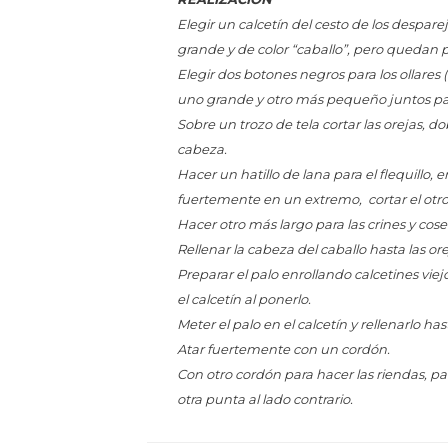
Elegir un calcetín del cesto de los despa
grande y de color “caballo”, pero quedan p
Elegir dos botones negros para los ollares (
uno grande y otro más pequeño juntos par
Sobre un trozo de tela cortar las orejas, dob
cabeza.
Hacer un hatillo de lana para el flequillo
fuertemente en un extremo, cortar el otro 
Hacer otro más largo para las crines y coser
Rellenar la cabeza del caballo hasta las or
Preparar el palo enrollando calcetines vie
el calcetín al ponerlo.
Meter el palo en el calcetín y rellenarlo has
Atar fuertemente con un cordón.
Con otro cordón para hacer las riendas, par
otra punta al lado contrario.