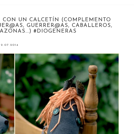
 CON UN CALCETÍN (COMPLEMENTO
UER@AS, GUERRER@AS, CABALLEROS,
AZONAS...) #DIOGENERAS
2.07.2014