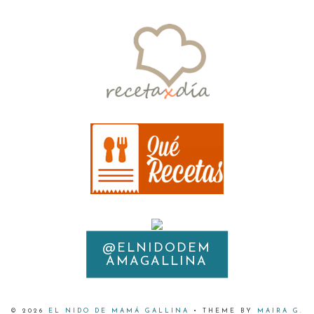
@ELNIDODEM
INSTAGRAM
AMAGALLINA
©
2026
EL NIDO DE MAMÁ GALLINA
• THEME BY
MAIRA G.