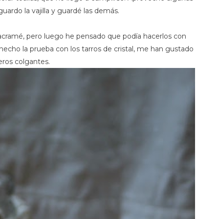
uardo la vajilla y guardé las demás.
acramé, pero luego he pensado que podía hacerlos con
hecho la prueba con los tarros de cristal, me han gustado
eros colgantes.