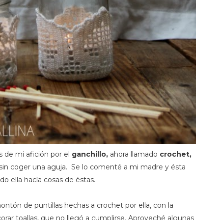
s de mi afición por el
ganchillo,
ahora llamado
crochet,
sin coger una aguja. Se lo comenté a mi madre y ésta
o ella hacía cosas de éstas.
ntón de puntillas hechas a crochet por ella, con la
orar toallas, que no llegó a cumplirse. Aproveché algunas